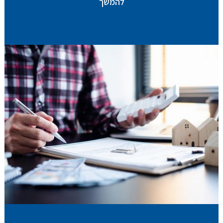
להמשך