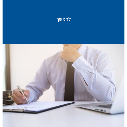
להמשך