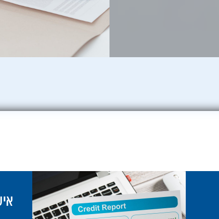
למ
א
מש