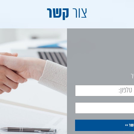
קשר
צור
ר