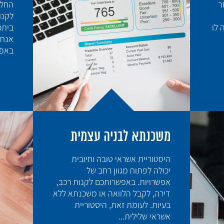
נים
לקח
ה
רכש
שני
 ויש
נגמ
משכ
הגבו
משכנתא לבניה עצמית
רבים אינם יודעים שהם זכאים
למשכנתא ממשרד הבינוי והשיכון.
החלום של רבים מאיתנו הוא להגיע
אל המקום שאפשר לקרוא לו בית.
לדאבוננו המציאות של היום...