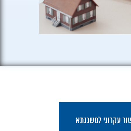
ה כדאי למחזר
כנתא?