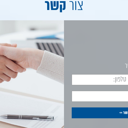
קשר
צור
ר