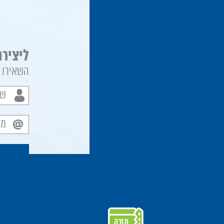
ליציר
השאירו א