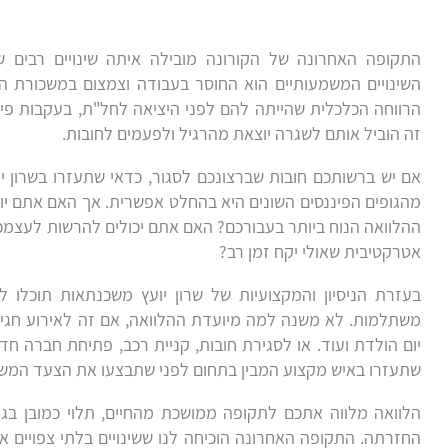
התקופה האחרונה של הקורונה מובילה איתה שינויים רבים 
השינויים המשמעותיים הוא החוסר בעבודה וצמצום במשכורת ה
הרווחה הכלכלית שהייתה להם לפני היציאה לחל"ת, בעקבות פיט
זה הוביל אותם לשגרה יוצאת מהרגיל ולפעמים לחובות.
אם יש ברשותכם חובות שברצונכם לסגור, כדאי שתעזרו בשרון י
מהגופים הפיננסים השונים היא בהחלט אפשרית. אך האם אתם י
ההלוואה הנוח ביותר בעבורכם? האם אתם יכולים להרשות לעצמ
אטרקטיבית שאולי יקח זמן רב?
בעזרת הניסיון והמקצועיות של שרון יועץ משכנתאות תוכלו 
משתלמות. לא משנה למה מיועדת ההלוואה, אם זה לאירוע חגיגי כ
יום הולדת ועוד. או לסגירת חובות, קניית רכב, פתיחת חברה חדש
שתעזרו באיש מקצוע המבין בתחום לפני שתבצעו את הצעד המשמ
הלוואה מלווה אתכם לתקופה ממושכת מהחיים, תלוי כמובן בג
החזרתה. התקופה האחרונה הוכיחה לנו ששינויים בלתי צפויים אכ