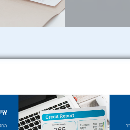
אישור עקרוני למש
החלטתם שהגיע הרגע ואתם